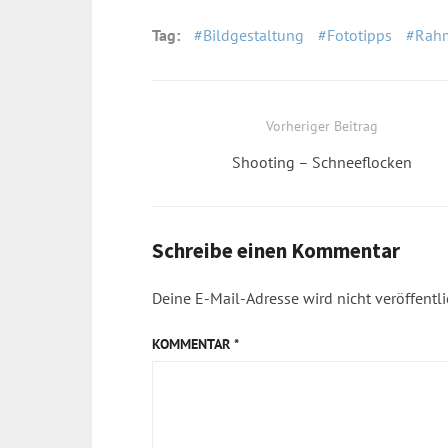
Tag:
Bildgestaltung
Fototipps
Rah
Beitragsnavigation
Vorheriger Beitrag
Previous
Shooting – Schneeflocken
post:
Schreibe einen Kommentar
Deine E-Mail-Adresse wird nicht veröffentli
KOMMENTAR
*