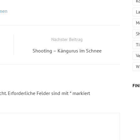
K
men
L
M
S
Nächster Beitrag
T
Next
Shooting – Kängurus im Schnee
Ve
post:
W
FIN
cht.
Erforderliche Felder sind mit
*
markiert