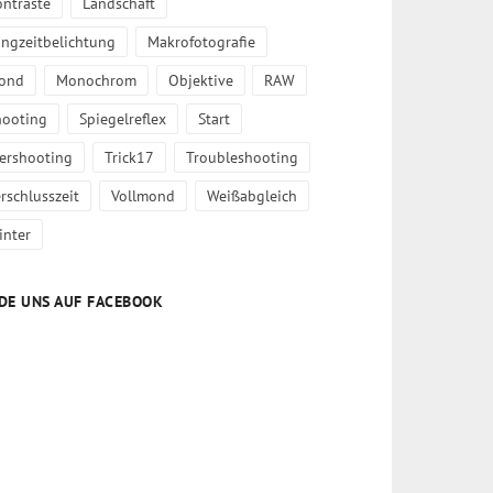
ontraste
Landschaft
angzeitbelichtung
Makrofotografie
ond
Monochrom
Objektive
RAW
hooting
Spiegelreflex
Start
iershooting
Trick17
Troubleshooting
rschlusszeit
Vollmond
Weißabgleich
inter
DE UNS AUF FACEBOOK