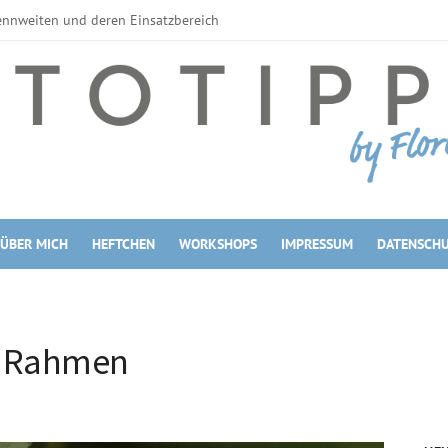
ennweiten und deren Einsatzbereich
erne Blitzgeräte
tzahl
zgeräte
Filter
Filter
filter
 Maßen
kroobjektive
ÜBER MICH
HEFTCHEN
WORKSHOPS
IMPRESSUM
DATENSCH
omobjektive vs. Festbrennweite
 – Rahmen