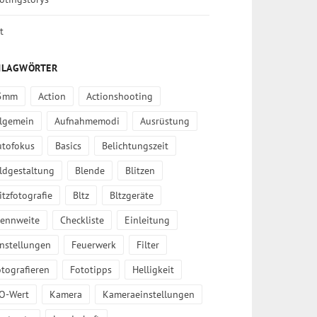
t
HLAGWÖRTER
5mm
Action
Actionshooting
llgemein
Aufnahmemodi
Ausrüstung
utofokus
Basics
Belichtungszeit
ldgestaltung
Blende
Blitzen
itzfotografie
Bltz
Bltzgeräte
rennweite
Checkliste
Einleitung
instellungen
Feuerwerk
Filter
tografieren
Fototipps
Helligkeit
SO-Wert
Kamera
Kameraeinstellungen