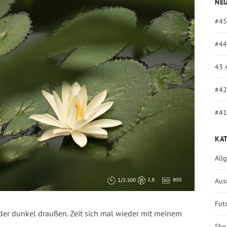
NEU
#45
#44
43 
#42
#41
KA
All
Aus
Fot
der dunkel draußen. Zeit sich mal wieder mit meinem
Sho