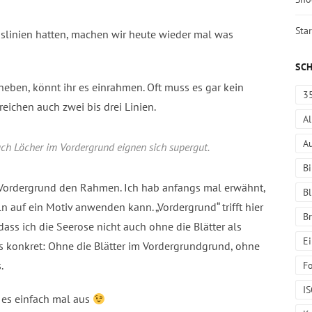
Star
slinien hatten, machen wir heute wieder mal was
SC
heben, könnt ihr es einrahmen. Oft muss es gar kein
3
eichen auch zwei bis drei Linien.
A
A
auch Löcher im Vordergrund eignen sich supergut.
Bi
m Vordergrund den Rahmen. Ich hab anfangs mal erwähnt,
Bl
 auf ein Motiv anwenden kann. „Vordergrund“ trifft hier
B
ass ich die Seerose nicht auch ohne die Blätter als
E
s konkret: Ohne die Blätter im Vordergrundgrund, ohne
.
Fo
I
t es einfach mal aus