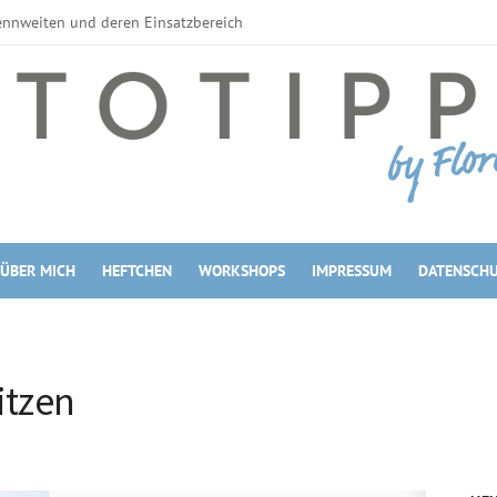
ennweiten und deren Einsatzbereich
erne Blitzgeräte
tzahl
zgeräte
Filter
Filter
filter
 Maßen
kroobjektive
ÜBER MICH
HEFTCHEN
WORKSHOPS
IMPRESSUM
DATENSCH
omobjektive vs. Festbrennweite
itzen