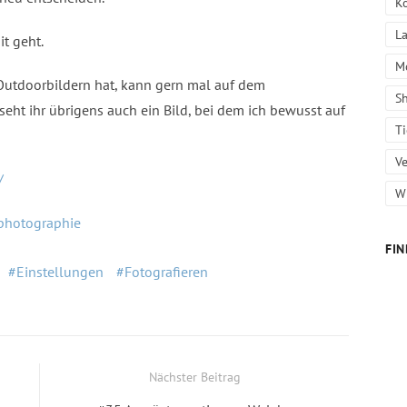
K
L
it geht.
M
 Outdoorbildern hat, kann gern mal auf dem
S
eht ihr übrigens auch ein Bild, bei dem ich bewusst auf
T
Ve
/
W
.photographie
FIN
Einstellungen
Fotografieren
Nächster Beitrag