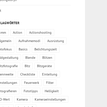
t
HLAGWÖRTER
5mm
Action
Actionshooting
llgemein
Aufnahmemodi
Ausrüstung
utofokus
Basics
Belichtungszeit
ldgestaltung
Blende
Blitzen
itzfotografie
Bltz
Bltzgeräte
rennweite
Checkliste
Einleitung
instellungen
Feuerwerk
Filter
tografieren
Fototipps
Helligkeit
SO-Wert
Kamera
Kameraeinstellungen