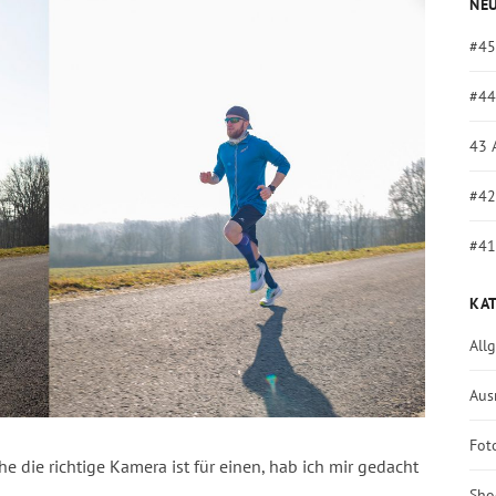
NEU
#45
#44
43 
#42
#41
KA
All
Aus
Fot
 die richtige Kamera ist für einen, hab ich mir gedacht
Sho