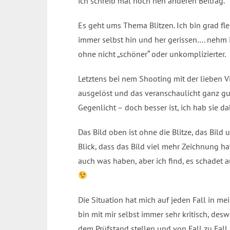
ich schreib mal noch nen anderen Beitrag.
Es geht ums Thema Blitzen. Ich bin grad fl
immer selbst hin und her gerissen…. nehm ic
ohne nicht „schöner“ oder unkomplizierter.
Letztens bei nem Shooting mit der lieben V
ausgelöst und das veranschaulicht ganz g
Gegenlicht – doch besser ist, ich hab sie da
Das Bild oben ist ohne die Blitze, das Bild
Blick, dass das Bild viel mehr Zeichnung ha
auch was haben, aber ich find, es schadet
Die Situation hat mich auf jeden Fall in me
bin mit mir selbst immer sehr kritisch, de
dem Prüfstand stellen und von Fall zu Fall