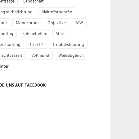
ontraste
Landschaft
angzeitbelichtung
Makrofotografie
ond
Monochrom
Objektive
RAW
hooting
Spiegelreflex
Start
iershooting
Trick17
Troubleshooting
rschlusszeit
Vollmond
Weißabgleich
inter
DE UNS AUF FACEBOOK