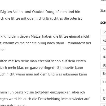
Star
eißig am Action- und Outdoorfotogrefieren und bin
h die Blitze mit oder nicht? Braucht es die oder ist
SC
3
iki und dem lieben Matze, haben die Blitze einmal nicht
A
ut, warum es meiner Meinung nach dann – zumindest bei
A
bei.
Bi
 unten mit. Ich denk man erkennt schon auf dem ersten
Bl
t. ich mein klar: ne ganz verringerte Silhouette kann
B
 auch nicht, wenn man auf dem Bild was erkennen kann
E
Fo
inem Tun bestärkt, sie trotzdem einzupacken, aber ich
I
swegen werd ich auch die Entscheidung immer wieder auf
 neu entscheiden.