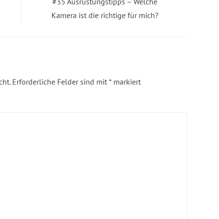
Next
#35 Ausrüstungstipps – Welche
post:
Kamera ist die richtige für mich?
cht.
Erforderliche Felder sind mit
*
markiert