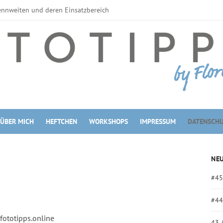
ennweiten und deren Einsatzbereich
erne Blitzgeräte
tzahl
zgeräte
Filter
Filter
filter
 Maßen
ÜBER MICH
HEFTCHEN
WORKSHOPS
IMPRESSUM
DATENSCH
kroobjektive
omobjektive vs. Festbrennweite
NEU
#45
#44
fototipps.online
43 