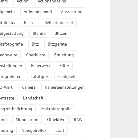
5mm
Action
Actionshooting
llgemein
Aufnahmemodi
Ausrüstung
utofokus
Basics
Belichtungszeit
ldgestaltung
Blende
Blitzen
itzfotografie
Bltz
Bltzgeräte
rennweite
Checkliste
Einleitung
instellungen
Feuerwerk
Filter
tografieren
Fototipps
Helligkeit
SO-Wert
Kamera
Kameraeinstellungen
ontraste
Landschaft
angzeitbelichtung
Makrofotografie
ond
Monochrom
Objektive
RAW
hooting
Spiegelreflex
Start