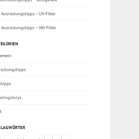
 Ausrüstungstipps – UV-Filter
 Ausrüstungstipps – ND-Filter
TEGORIEN
gemein
rüstungstipps
otipps
otingstorys
t
HLAGWÖRTER