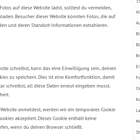
3
 Fotos auf diese Website lädst, solltest du vermeiden,
A
aden. Besucher dieser Website könnten Fotos, die auf
A
aden und deren Standort-Informationen extrahieren.
Bi
Bl
B
E
te schreibst, kann das eine Einwilligung sein, deinen
es zu speichern. Dies ist eine Komfortfunktion, damit
Fo
 schreibst, all diese Daten erneut eingeben musst.
I
hert.
K
r Website anmeldest, werden wir ein temporäres Cookie
L
ookies akzeptiert. Dieses Cookie enthält keine
M
en, wenn du deinen Browser schließt.
S