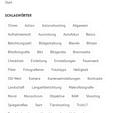
Start
SCHLAGWÖRTER
35mm
Action
Actionshooting
Allgemein
Aufnahmemodi
Ausrüstung
Autofokus
Basics
Belichtungszeit
Bildgestaltung
Blende
Blitzen
Blitzfotografie
Bltz
Bltzgeräte
Brennweite
Checkliste
Einleitung
Einstellungen
Feuerwerk
Filter
Fotografieren
Fototipps
Helligkeit
ISO-Wert
Kamera
Kameraeinstellungen
Kontraste
Landschaft
Langzeitbelichtung
Makrofotografie
Mond
Monochrom
Objektive
RAW
Shooting
Spiegelreflex
Start
Tiershooting
Trick17