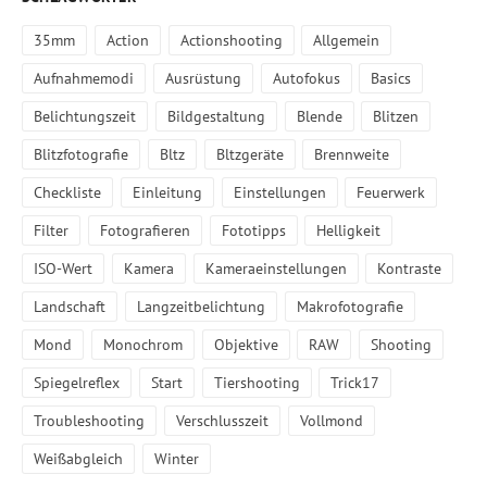
35mm
Action
Actionshooting
Allgemein
Aufnahmemodi
Ausrüstung
Autofokus
Basics
Belichtungszeit
Bildgestaltung
Blende
Blitzen
Blitzfotografie
Bltz
Bltzgeräte
Brennweite
Checkliste
Einleitung
Einstellungen
Feuerwerk
Filter
Fotografieren
Fototipps
Helligkeit
ISO-Wert
Kamera
Kameraeinstellungen
Kontraste
Landschaft
Langzeitbelichtung
Makrofotografie
Mond
Monochrom
Objektive
RAW
Shooting
Spiegelreflex
Start
Tiershooting
Trick17
Troubleshooting
Verschlusszeit
Vollmond
Weißabgleich
Winter