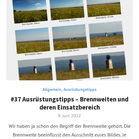
Allgemein
,
Ausrüstungstipps
#37 Ausrüstungstipps – Brennweiten und
deren Einsatzbereich
Posted
9. Juni 2022
on
Wir haben ja schon den Begriff der Brennweite gehört. Die
Brennweite beeinflusst den Ausschnitt eures Bildes. Je