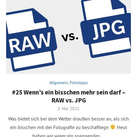
Allgemein
,
Fototipps
#25 Wenn’s ein bisschen mehr sein darf –
RAW vs. JPG
Posted
2. Mai 2021
on
Was bietet sich bei dem Wetter draußen besser an, als sich
ein bisschen mit der Fotografie zu beschäfitegn
Heut
haben wir wieer ein spannendes …