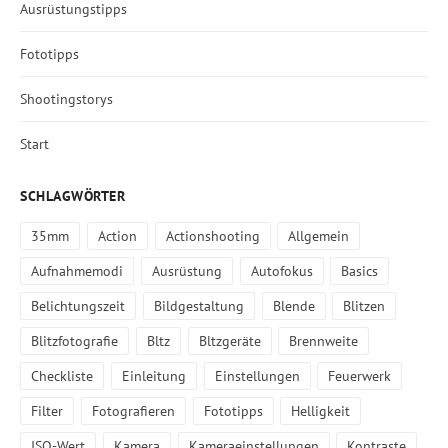
Ausrüstungstipps
Fototipps
Shootingstorys
Start
SCHLAGWÖRTER
35mm
Action
Actionshooting
Allgemein
Aufnahmemodi
Ausrüstung
Autofokus
Basics
Belichtungszeit
Bildgestaltung
Blende
Blitzen
Blitzfotografie
Bltz
Bltzgeräte
Brennweite
Checkliste
Einleitung
Einstellungen
Feuerwerk
Filter
Fotografieren
Fototipps
Helligkeit
ISO-Wert
Kamera
Kameraeinstellungen
Kontraste