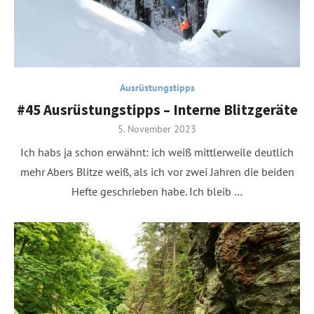
Ausrüstungstipps
#45 Ausrüstungstipps – Interne Blitzgeräte
Posted
5. November 2023
on
Ich habs ja schon erwähnt: ich weiß mittlerweile deutlich
mehr Abers Blitze weiß, als ich vor zwei Jahren die beiden
Hefte geschrieben habe. Ich bleib …