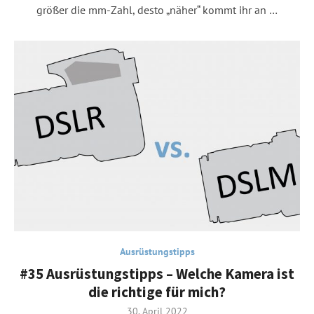
größer die mm-Zahl, desto „näher“ kommt ihr an …
Ausrüstungstipps
#35 Ausrüstungstipps – Welche Kamera ist
die richtige für mich?
Posted
30. April 2022