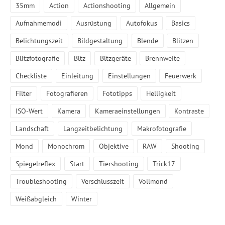
35mm
Action
Actionshooting
Allgemein
Aufnahmemodi
Ausrüstung
Autofokus
Basics
Belichtungszeit
Bildgestaltung
Blende
Blitzen
Blitzfotografie
Bltz
Bltzgeräte
Brennweite
Checkliste
Einleitung
Einstellungen
Feuerwerk
Filter
Fotografieren
Fototipps
Helligkeit
ISO-Wert
Kamera
Kameraeinstellungen
Kontraste
Landschaft
Langzeitbelichtung
Makrofotografie
Mond
Monochrom
Objektive
RAW
Shooting
Spiegelreflex
Start
Tiershooting
Trick17
Troubleshooting
Verschlusszeit
Vollmond
Weißabgleich
Winter