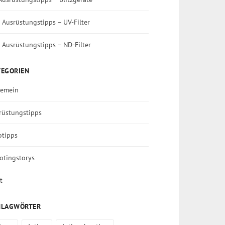
 Ausrüstungstipps – UV-Filter
 Ausrüstungstipps – ND-Filter
TEGORIEN
gemein
rüstungstipps
otipps
otingstorys
t
HLAGWÖRTER