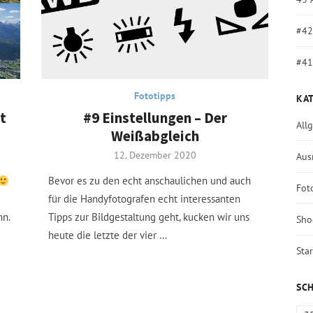
#42
#41
Fototipps
KA
t
#9 Einstellungen – Der
All
Weißabgleich
Posted
12. Dezember 2020
Aus
on
Bevor es zu den echt anschaulichen und auch
Fot
für die Handyfotografen echt interessanten
nn.
Tipps zur Bildgestaltung geht, kucken wir uns
Sho
heute die letzte der vier …
Star
SC