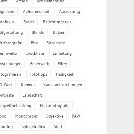
5mm
Action
Actionshooting
llgemein
Aufnahmemodi
Ausrüstung
utofokus
Basics
Belichtungszeit
ldgestaltung
Blende
Blitzen
itzfotografie
Bltz
Bltzgeräte
rennweite
Checkliste
Einleitung
instellungen
Feuerwerk
Filter
tografieren
Fototipps
Helligkeit
SO-Wert
Kamera
Kameraeinstellungen
ontraste
Landschaft
angzeitbelichtung
Makrofotografie
ond
Monochrom
Objektive
RAW
hooting
Spiegelreflex
Start