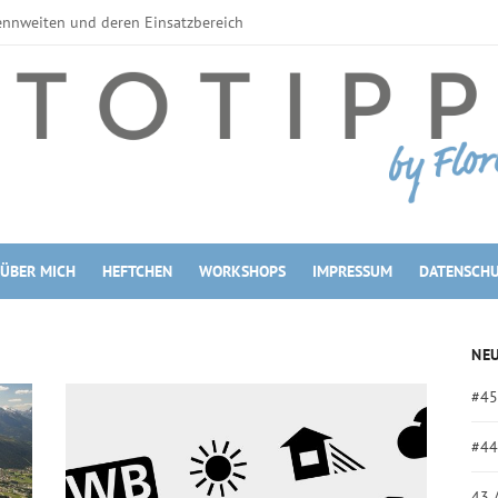
ennweiten und deren Einsatzbereich
erne Blitzgeräte
tzahl
zgeräte
Filter
Filter
filter
 Maßen
kroobjektive
ÜBER MICH
HEFTCHEN
WORKSHOPS
IMPRESSUM
DATENSCH
omobjektive vs. Festbrennweite
NEU
#45
#44
43 