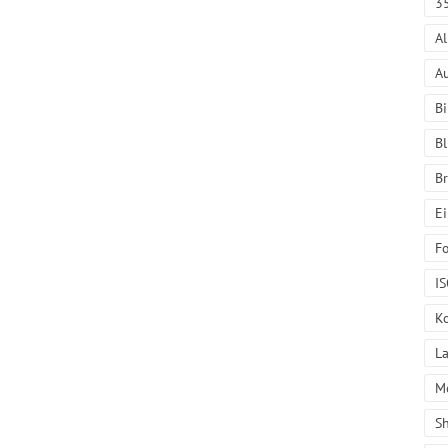
3
A
A
Bi
Bl
B
E
Fo
I
K
L
M
S